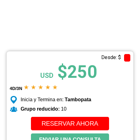
Desde: $
$250
USD
★
★
★
★
★
4D/3N
Inicia y Termina en:
Tambopata
Grupo reducido:
10
RESERVAR AHORA
ENVIAR UNA CONSULTA