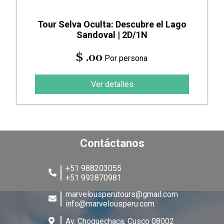
Tour Selva Oculta: Descubre el Lago
Sandoval | 2D/1N
$ .00
Por persona
Ver detalles
Contáctanos
+51 988203055
+51 993870981
marvelousperutours@gmail.com
info@marvelousperu.com
Av. Choquechaca, Cusco 08002