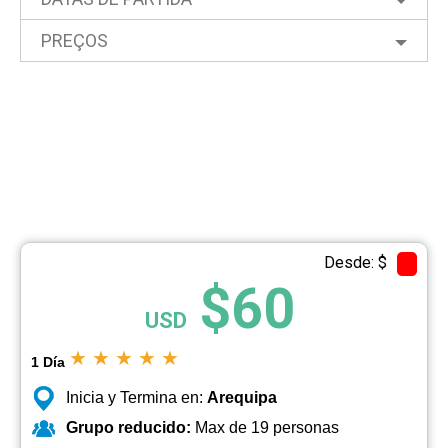
PREÇOS
Desde: $
$60
USD
★
★
★
★
★
1 Día
Inicia y Termina en:
Arequipa
Grupo reducido:
Max de 19 personas