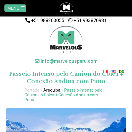
MENU
+51 988203055
Home
+51 993870981
AREQUIPA
CUSCO
info@marvelousperu.com
Passeio Intenso pelo Cânion do Colca +
MACHUPICCHU
Conexão Andina com Puno
Portada
»
Arequipa
»
Passeio Intenso pelo
PAQUETES
Cânion do Colca + Conexão Andina com
Puno
SALKANTAY
MANU