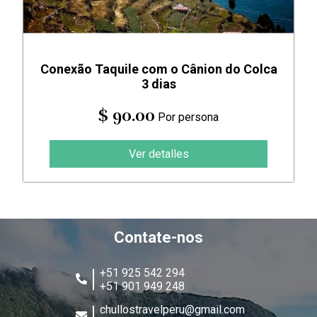
Conexão Taquile com o Cânion do Colca
3 dias
$ 90.00
Por persona
Ver detalles
Contate-nos
+51 925 542 294
+51 901 949 248
chullostravelperu@gmail.com