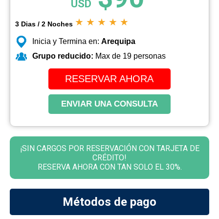
USD
★
★
★
★
★
3 Dias / 2 Noches
Inicia y Termina en:
Arequipa
Grupo reducido:
Max de 19 personas
RESERVAR AHORA
ENVIAR UNA CONSULTA
¡SIN CARGOS POR RESERVACIÓN CON TARJETA DE
CRÉDITO!
RESERVA AHORA CON TAN SOLO EL 30%.
Métodos de pago