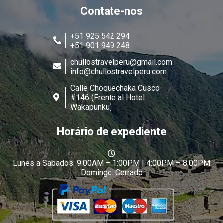
Contate-nos
+51 925 542 294
+51 901 949 248
chullostravelperu@gmail.com
info@chullostravelperu.com
Calle Choquechaka Cusco
#146 (Frente al Hotel
Wakapunku)
Horário de expediente
Lunes a Sabados: 9:00AM – 1:00PM | 4:00PM – 8:00PM
Domingo: Cerrado