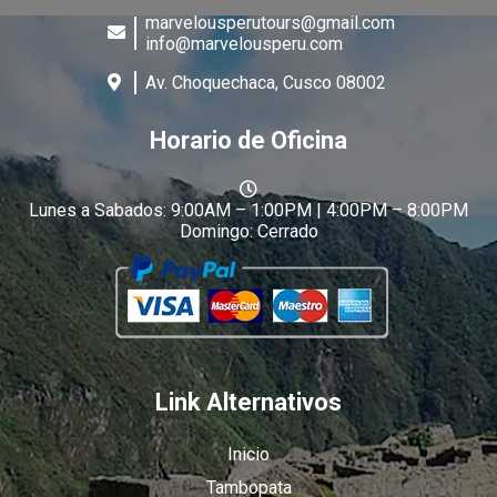
marvelousperutours@gmail.com
info@marvelousperu.com
Av. Choquechaca, Cusco 08002
Horario de Oficina
Lunes a Sabados: 9:00AM – 1:00PM | 4:00PM – 8:00PM
Domingo: Cerrado
Link Alternativos
Inicio
Tambopata