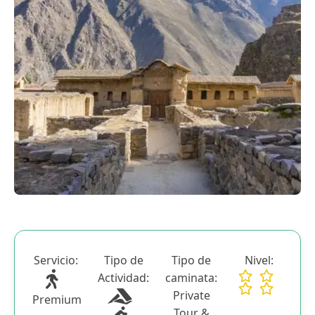
Blog
Contactanos
Servicio:
Tipo de
Tipo de
Nivel:
Actividad:
caminata:
Private
Premium
Tour &