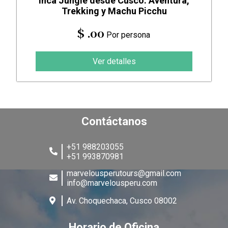
Inca Jungle desde Cusco: Aventura,
Trekking y Machu Picchu
$ .00
Por persona
Ver detalles
Contáctanos
+51 988203055
+51 993870981
marvelousperutours@gmail.com
info@marvelousperu.com
Av. Choquechaca, Cusco 08002
Horario de Oficina