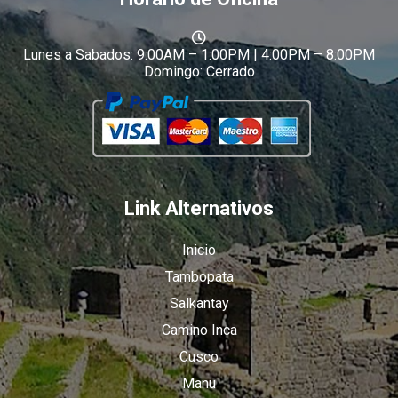
Lunes a Sabados: 9:00AM – 1:00PM | 4:00PM – 8:00PM
Domingo: Cerrado
Link Alternativos
Inicio
Tambopata
Salkantay
Camino Inca
Cusco
Manu