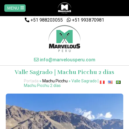
MENU
+51 988203055
Home
+51 993870981
AREQUIPA
CUSCO
info@marvelousperu.com
Valle Sagrado | Machu Picchu 2 días
MACHUPICCHU
Portada
»
Machu Picchu
»
Valle Sagrado |
Machu Picchu 2 días
PAQUETES
SALKANTAY
MANU