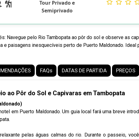
Tour Privado e
Semiprivado
és: Navegue pelo Rio Tambopata ao pôr do sol e observe as ca
ca e paisagens inesquecíveis perto de Puerto Maldonado. Ideal 
OMENDAÇÕES
FAQs
DATAS DE PARTIDA
PREÇOS
eio ao Pôr do Sol e Capivaras em Tambopata
aldonado)
el em Puerto Maldonado. Um guia local fará uma breve intro
pata.
relaxante pelas águas calmas do rio. Durante o passeio, voc