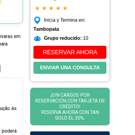
★
★
★
★
★
Inicia y Termina en:
Tambopata
pivaras em
Grupo reducido:
10
para
RESERVAR AHORA
ENVIAR UNA CONSULTA
¡SIN CARGOS POR
RESERVACIÓN CON TARJETA DE
CRÉDITO!
dução às
RESERVA AHORA CON TAN
SOLO EL 30%.
ê poderá