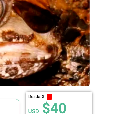
Desde: $
$40
USD