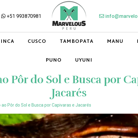
+51 993870981
info@marvelo
 INCA
CUSCO
TAMBOPATA
MANU
PUNO
UYUNI
ao Pôr do Sol e Busca por Ca
Jacarés
 ao Pôr do Sol e Busca por Capivaras e Jacarés