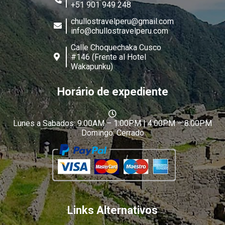
+51 901 949 248
chullostravelperu@gmail.com
info@chullostravelperu.com
Calle Choquechaka Cusco
#146 (Frente al Hotel
Wakapunku)
Horário de expediente
Lunes a Sabados: 9:00AM – 1:00PM | 4:00PM – 8:00PM
Domingo: Cerrado
Links Alternativos