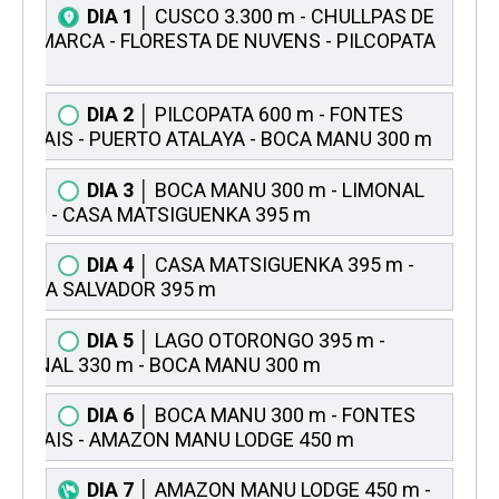
DIA 1
│ CUSCO 3.300 m - CHULLPAS DE
NINAMARCA - FLORESTA DE NUVENS - PILCOPATA
600 m
DIA 2
│ PILCOPATA 600 m - FONTES
TERMAIS - PUERTO ATALAYA - BOCA MANU 300 m
DIA 3
│ BOCA MANU 300 m - LIMONAL
330 m - CASA MATSIGUENKA 395 m
DIA 4
│ CASA MATSIGUENKA 395 m -
COCHA SALVADOR 395 m
DIA 5
│ LAGO OTORONGO 395 m -
LIMONAL 330 m - BOCA MANU 300 m
DIA 6
│ BOCA MANU 300 m - FONTES
TERMAIS - AMAZON MANU LODGE 450 m
DIA 7
│ AMAZON MANU LODGE 450 m -