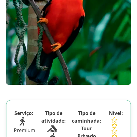
Blog
Contactanos
Serviço:
Tipo de
Tipo de
Nível:
atividade:
caminhada:
Tour
Premium
Privado