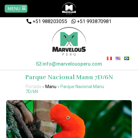
MENU
+51 988203055
Home
+51 993870981
AREQUIPA
CUSCO
info@marvelousperu.com
Parque Nacional Manu 7D/6N
MACHUPICCHU
Portada
»
Manu
»
Parque Nacional Manu
7D/6N
PAQUETES
SALKANTAY
MANU