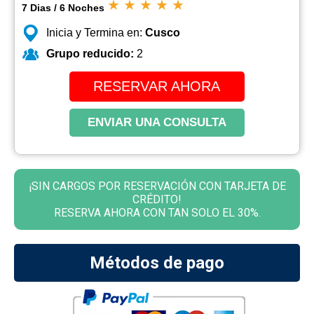
★
★
★
★
★
7 Dias / 6 Noches
Inicia y Termina en:
Cusco
Grupo reducido:
2
RESERVAR AHORA
ENVIAR UNA CONSULTA
¡SIN CARGOS POR RESERVACIÓN CON TARJETA DE
CRÉDITO!
RESERVA AHORA CON TAN SOLO EL 30%.
Métodos de pago