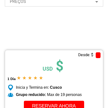
PREÇOS
Desde: $
$
USD
★
★
★
★
★
1 Día
Inicia y Termina en:
Cusco
Grupo reducido:
Max de 19 personas
RESERVAR AHORA