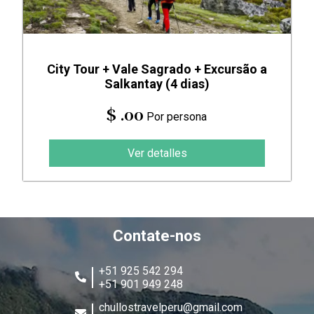
City Tour + Vale Sagrado + Excursão a
Salkantay (4 dias)
$ .00
Por persona
Ver detalles
Contate-nos
+51 925 542 294
+51 901 949 248
chullostravelperu@gmail.com