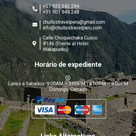
+51 925 542 294
+51 901 949 248
chullostravelperu@gmail.com
info@chullostravelperu.com
Calle Choquechaka Cusco
#146 (Frente al Hotel
Wakapunku)
Horário de expediente
Lunes a Sabados: 9:00AM – 1:00PM | 4:00PM – 8:00PM
Domingo: Cerrado