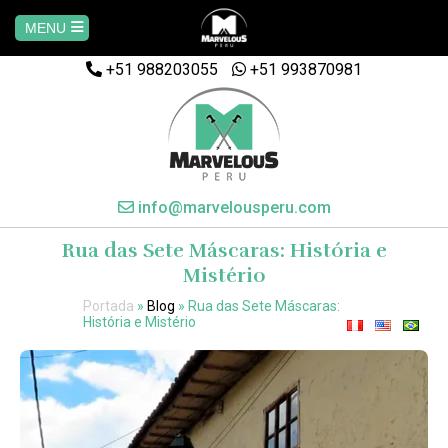
MENU
+51 988203055
Home
+51 993870981
AREQUIPA
CUSCO
info@marvelousperu.com
Rua das Sete Máscaras: História e
MACHUPICCHU
Mistério
Portada
»
Blog
»
Rua das Sete Máscaras:
PAQUETES
História e Mistério
SALKANTAY
MANU