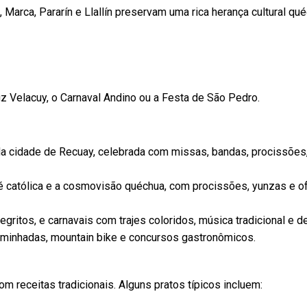
Marca, Pararín e Llallín preservam uma rica herança cultural qué
z Velacuy, o Carnaval Andino ou a Festa de São Pedro.
da cidade de Recuay, celebrada com missas, bandas, procissões
 fé católica e a cosmovisão quéchua, com procissões, yunzas e 
ritos, e carnavais com trajes coloridos, música tradicional e de
caminhadas, mountain bike e concursos gastronômicos.
m receitas tradicionais. Alguns pratos típicos incluem: