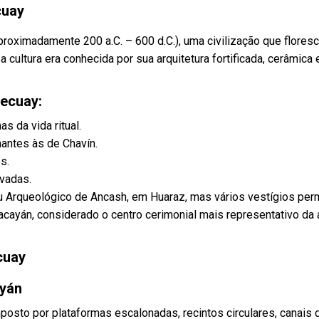
cuay
roximadamente 200 a.C. – 600 d.C.), uma civilização que flores
 cultura era conhecida por sua arquitetura fortificada, cerâmica e
Recuay:
 da vida ritual.
antes às de Chavín.
s.
vadas.
 Arqueológico de Ancash, em Huaraz, mas vários vestígios pe
cayán, considerado o centro cerimonial mais representativo da 
cuay
ayán
osto por plataformas escalonadas, recintos circulares, canais 