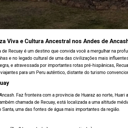
za Viva e Cultura Ancestral nos Andes de Ancas
ia de Recuay é um destino que convida você a mergulhar na prof
has e no legado cultural de uma das civilizações mais influente
egra, e atravessada por importantes rotas pré-hispânicas, Recu
iajantes para um Peru autêntico, distante do turismo convencion
cuay
cash. Faz fronteira com a província de Huaraz ao norte, Huari a
, também chamada de Recuay, está localizada a uma altitude médi
io Santa, uma das fontes de água mais importantes da região.