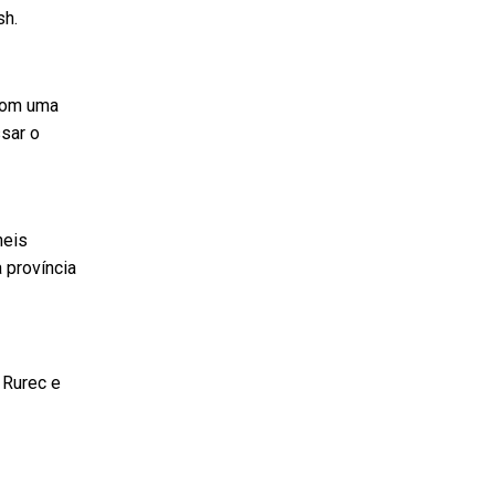
sh.
 com uma
sar o
neis
 província
 Rurec e