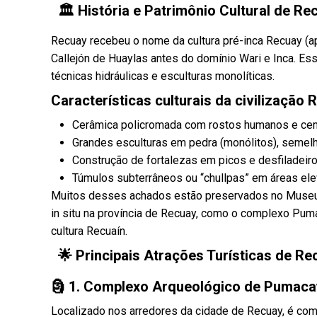
🏛️ História e Patrimônio Cultural de Re
Recuay recebeu o nome da cultura pré-inca Recuay (ap
Callejón de Huaylas antes do domínio Wari e Inca. Essa
técnicas hidráulicas e esculturas monolíticas.
Características culturais da civilização 
Cerâmica policromada com rostos humanos e cenas
Grandes esculturas em pedra (monólitos), semelh
Construção de fortalezas em picos e desfiladeiro
Túmulos subterrâneos ou “chullpas” em áreas ele
Muitos desses achados estão preservados no Museu
in situ na província de Recuay, como o complexo Puma
cultura Recuaín.
🌟 Principais Atrações Turísticas de Re
🗿 1. Complexo Arqueológico de Pumac
Localizado nos arredores da cidade de Recuay, é comp