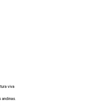
tura viva
s andinas.
s