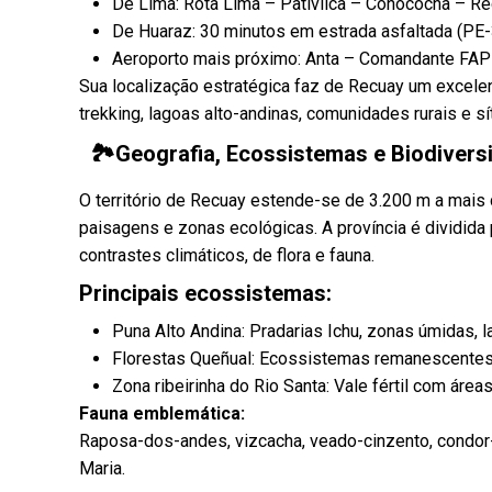
De Lima: Rota Lima – Pativilca – Conococha – Recu
De Huaraz: 30 minutos em estrada asfaltada (PE-
Aeroporto mais próximo: Anta – Comandante FAP 
Sua localização estratégica faz de Recuay um excelen
trekking, lagoas alto-andinas, comunidades rurais e s
🏞️Geografia, Ecossistemas e Biodivers
O território de Recuay estende-se de 3.200 m a mais
paisagens e zonas ecológicas. A província é dividida 
contrastes climáticos, de flora e fauna.
Principais ecossistemas:
Puna Alto Andina: Pradarias Ichu, zonas úmidas, l
Florestas Queñual: Ecossistemas remanescentes e
Zona ribeirinha do Rio Santa: Vale fértil com áreas
Fauna emblemática:
Raposa-dos-andes, vizcacha, veado-cinzento, condor
Maria.