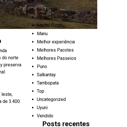
Ica
inka jungle
Lima
Machu Picchu
Manu
h
Melhor experiência
Melhores Pacotes
unda
s do norte
Melhores Passeios
ay preserva
Puno
al.
Salkantay
Tambopata
Top
 leste,
Uncategorized
a de 3.400
Uyuni
Vendido
Posts recentes