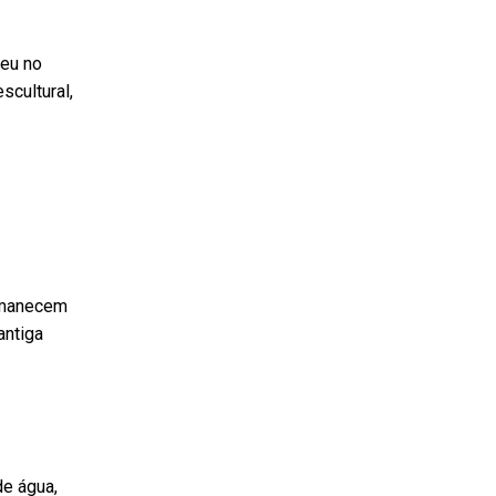
ceu no
scultural,
rmanecem
antiga
de água,