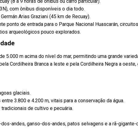
ay (8 a 9 horas de ônibus ou carro particular).
3N), com ônibus disponíveis o dia todo.
Germán Arias Graziani (45 km de Recuay).
te ponto de entrada para o Parque Nacional Huascarán, circuito
ítios arqueológicos pouco explorados.
idade
 de 5.000 m acima do nível do mar, permitindo uma grande varie
pela Cordilheira Branca a leste e pela Cordilheira Negra a oeste,
agoas glaciais.
ntre 3.800 e 4.200 m, vitais para a conservação da água.
 tradicionais de cultivo e pecuária.
-dos-andes, ganso-dos-andes, patos selvagens e a rã-gigante-