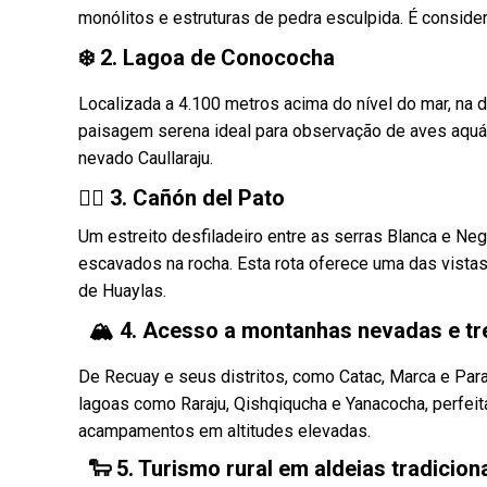
monólitos e estruturas de pedra esculpida. É consid
❄️ 2. Lagoa de Conococha
Localizada a 4.100 metros acima do nível do mar, na 
paisagem serena ideal para observação de aves aquá
nevado Caullaraju.
🧗‍♂️ 3. Cañón del Pato
Um estreito desfiladeiro entre as serras Blanca e Ne
escavados na rocha. Esta rota oferece uma das vista
de Huaylas.
🏔 4. Acesso a montanhas nevadas e tr
De Recuay e seus distritos, como Catac, Marca e Para
lagoas como Raraju, Qishqiqucha e Yanacocha, perfeit
acampamentos em altitudes elevadas.
🐑 5. Turismo rural em aldeias tradicion