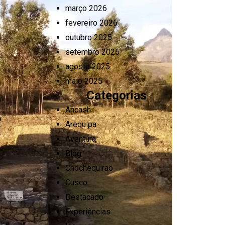
março 2026
fevereiro 2026
outubro 2025
setembro 2025
agosto 2025
maio 2025
Categorias
Ancash
Arequipa
Aventura
Blog
Chochequirao
Cusco
Destacado
Experiências