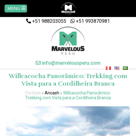
MENU
+51 988203055
Home
+51 993870981
AREQUIPA
CUSCO
info@marvelousperu.com
Willcacocha Panorâmico: Trekking com
MACHUPICCHU
Vista para a Cordilheira Branca
Portada
»
Ancash
»
Willcacocha Panorâmico:
PAQUETES
Trekking com Vista para a Cordilheira Branca
SALKANTAY
MANU