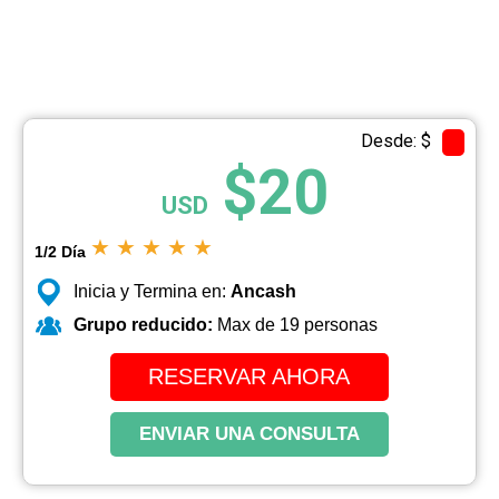
Desde: $
$20
USD
★
★
★
★
★
1/2 Día
Inicia y Termina en:
Ancash
Grupo reducido:
Max de 19 personas
RESERVAR AHORA
ENVIAR UNA CONSULTA