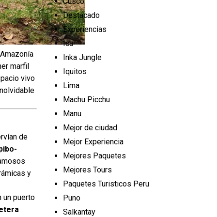
Cusco
Destacado
Experiencias
Ica
a Amazonía
Inka Jungle
ner marfil
Iquitos
spacio vivo
Lima
inolvidable
Machu Picchu
Manu
Mejor de ciudad
rvían de
Mejor Experiencia
pibo-
Mejores Paquetes
famosos
Mejores Tours
erámicas y
Paquetes Turisticos Peru
n un puerto
Puno
etera
Salkantay