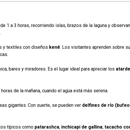
s de 1 a 3 horas, recorriendo islas, brazos de la laguna y observ
.
s y textiles con diseños
kené
. Los visitantes aprenden sobre s
icas.
a, bares y miradores. Es el lugar ideal para apreciar los
atard
 horas de la mañana, cuando el agua está más serena.
sas gigantes. Con suerte, se pueden ver
delfines de río (bufe
atos típicos como
patarashca
,
inchicapi de gallina
,
tacacho co