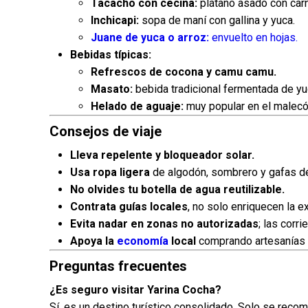
Tacacho con cecina:
plátano asado con car
Inchicapi:
sopa de maní con gallina y yuca.
Juane de yuca o arroz:
envuelto en hojas.
Bebidas típicas:
Refrescos de cocona y camu camu.
Masato:
bebida tradicional fermentada de yu
Helado de aguaje:
muy popular en el malecó
Consejos de viaje
Lleva repelente y bloqueador solar.
Usa ropa ligera
de algodón, sombrero y gafas de
No olvides tu botella de agua reutilizable.
Contrata guías locales
, no solo enriquecen la e
Evita nadar en zonas no autorizadas
; las corr
Apoya la
economía
local
comprando artesanías 
Preguntas frecuentes
¿Es seguro visitar Yarina Cocha?
Sí, es un destino turístico consolidado. Solo se reco