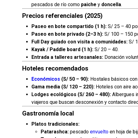
pescados de río como
paiche
y
doncella
.
Precios referenciales (2025)
Paseo en bote compartido (1 h):
S/ 25 – 40 po
Paseo en bote privado (2–3 h):
S/ 100 – 150 p
Full Day guiado con visita a comunidades:
S/ 1
Kayak / Paddle board (1 h):
S/ 20 – 40.
Entrada a talleres artesanales:
Donación volunt
Hoteles recomendados
Económicos
(S/ 50 – 90):
Hostales básicos con v
Gama media (S/ 120 – 220):
Hoteles con aire ac
Lodges ecológicos (S/ 260 – 480):
Albergues in
viajeros que buscan desconexión y contacto direc
Gastronomía local
Platos tradicionales:
Patarashca:
pescado
envuelto
en hoja de bi