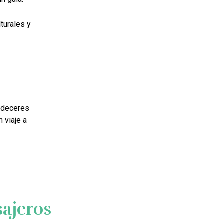
lturales y
ardeceres
 viaje a
ajeros