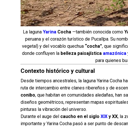
La laguna
Yarina
Cocha
—también conocida como
Y
peruana y el corazón turístico de Pucallpa. Su nom
vegetal) y del vocablo quechua
“cocha”
, que signifi
donde confluyen la
belleza paisajística
amazónica
para quienes bus
Contexto histórico y cultural
Desde tiempos ancestrales, la laguna Yarina Cocha ha
ruta de intercambio entre clanes ribereños y de escena
conibo
, que habitan en comunidades aledañas, han sa
diseños geométricos, representan mapas espirituales 
pinturas la vibración del universo.
Durante el auge del
caucho en el siglo
XIX
y XX
, la 
importante y Yarina Cocha pasó a ser punto de desca