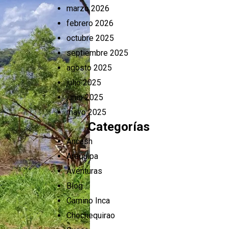
marzo 2026
febrero 2026
octubre 2025
septiembre 2025
agosto 2025
julio 2025
junio 2025
mayo 2025
Categorías
Ancash
Arequipa
Aventuras
Blog
Camino Inca
Chochequirao