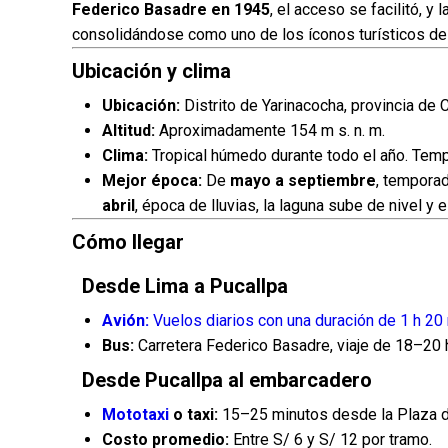
Federico Basadre en 1945
, el acceso se facilitó, y
consolidándose como uno de los íconos turísticos de l
Ubicación y clima
Ubicación:
Distrito de Yarinacocha, provincia de C
Altitud:
Aproximadamente 154 m s. n. m.
Clima:
Tropical húmedo durante todo el año. Tem
Mejor época:
De
mayo a septiembre
, tempora
abril
, época de lluvias, la laguna sube de nivel y 
Cómo llegar
Desde Lima a Pucallpa
Avión:
Vuelos diarios con una duración de 1 h 20 m
Bus:
Carretera Federico Basadre, viaje de 18–20 
Desde Pucallpa al embarcadero
Mototaxi
o taxi:
15–25 minutos desde la Plaza d
Costo promedio:
Entre S/ 6 y S/ 12 por tramo.