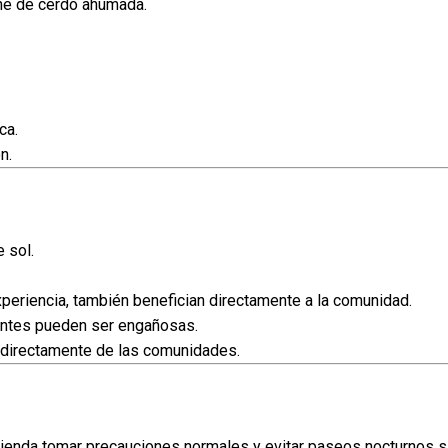
ne de cerdo ahumada.
ca.
n.
 sol.
xperiencia, también benefician directamente a la comunidad.
ientes pueden ser engañosas.
directamente de las comunidades.
mienda tomar precauciones normales y evitar paseos nocturnos si