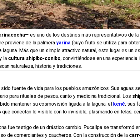
arinacocha
— es uno de los destinos más representativos de l
bre proviene de la palmera
yarina
(cuyo fruto se utiliza para obte
ca laguna. Más que un simple atractivo natural, este lugar es un e
y la
cultura shipibo-conibo
, convirtiéndose en una experiencia 
can naturaleza, historia y tradiciones.
 sido fuente de vida para los pueblos amazónicos. Sus aguas se
rio para rituales de pesca, canto y medicina tradicional. Los
shi
bido mantener su cosmovisión ligada a la laguna: el
kené
, sus 
que conectan lo visible con lo invisible, plasmando en telas, c
zona fue testigo de un drástico cambio. Pucallpa se transformó e
nso de comerciantes y caucheros. Con la construcción de la
carr