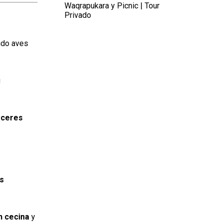
Waqrapukara y Picnic | Tour
Privado
ando aves
u
eceres
os
n cecina
y