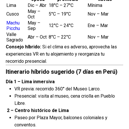
Lima
Dic – Abr
18°C – 27°C
Mínima
May –
Cusco
5°C – 19°C
Nov – Mar
Oct
Machu
May –
12°C – 24°C
Ene – Mar
Picchu
Sep
Valle
Abr – Oct
8°C – 22°C
Nov – Mar
Sagrado
Consejo híbrido:
Si el clima es adverso, aprovecha las
experiencias VR en tu alojamiento y reorganiza tu
recorrido presencial.
Itinerario híbrido sugerido (7 días en Perú)
Día 1 – Lima inmersiva
VR previa: recorrido 360° del Museo Larco.
Presencial: visita al museo, cena criolla en Pueblo
Libre.
2 – Centro histórico de Lima
Paseo por Plaza Mayor, balcones coloniales y
conventos.