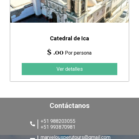
Catedral de Ica
$ .00
Por persona
Ver detalles
Contáctanos
+51 988203055
+51 993870981
marvelousperutours@gmail.com