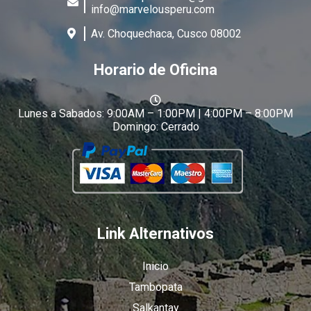
info@marvelousperu.com
Av. Choquechaca, Cusco 08002
Horario de Oficina
Lunes a Sabados: 9:00AM – 1:00PM | 4:00PM – 8:00PM
Domingo: Cerrado
Link Alternativos
Inicio
Tambopata
Salkantay