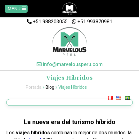
MENU
+51 988203055
Home
+51 993870981
AREQUIPA
CUSCO
info@marvelousperu.com
Viajes Híbridos
MACHUPICCHU
Portada
»
Blog
»
Viajes Híbridos
PAQUETES
SALKANTAY
La nueva era del turismo híbrido
Los
viajes híbridos
combinan lo mejor de dos mundos: la
MANU