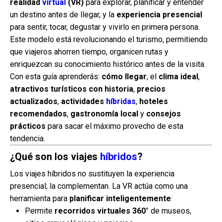
realidad
virtual
(VR)
para explorar, planificar y entender
un destino antes de llegar, y la
experiencia presencial
Blog
para sentir, tocar, degustar y vivirlo en primera persona.
Este modelo está revolucionando el turismo, permitiendo
que viajeros ahorren tiempo, organicen rutas y
Contactanos
enriquezcan su conocimiento histórico antes de la visita.
Con esta guía aprenderás:
cómo llegar
, el
clima ideal
,
atractivos turísticos con historia
,
precios
actualizados
,
actividades
híbridas
,
hoteles
recomendados
,
gastronomía local
y
consejos
prácticos
para sacar el máximo provecho de esta
tendencia.
¿Qué son los viajes
híbridos
?
Los viajes híbridos no sustituyen la experiencia
presencial; la complementan. La VR actúa como una
herramienta para
planificar inteligentemente
:
Permite
recorridos virtuales 360°
de museos,