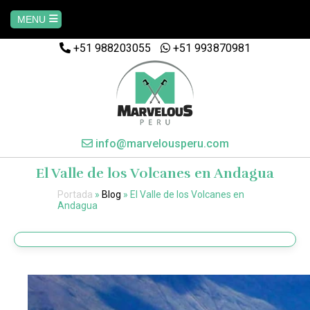
MENU
+51 988203055
+51 993870981
Home
AREQUIPA
CUSCO
info@marvelousperu.com
El Valle de los Volcanes en Andagua
MACHUPICCHU
Portada
»
Blog
»
El Valle de los Volcanes en
Andagua
PAQUETES
SALKANTAY
MANU