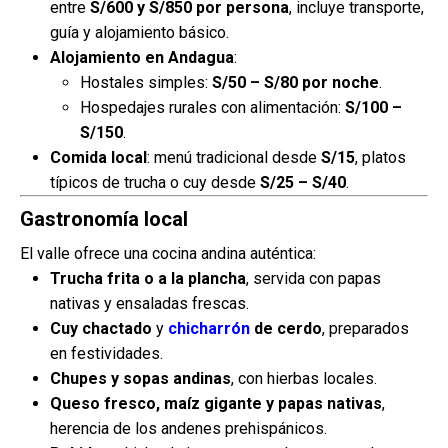
entre
S/600 y S/850 por persona
, incluye transporte,
guía y alojamiento básico.
Alojamiento en Andagua
:
Hostales simples:
S/50 – S/80 por noche
.
Hospedajes rurales con alimentación:
S/100 –
S/150
.
Comida local
: menú tradicional desde
S/15
, platos
típicos de trucha o cuy desde
S/25 – S/40
.
Gastronomía local
El valle ofrece una cocina andina auténtica:
Trucha frita o a la plancha
, servida con papas
nativas y ensaladas frescas.
Cuy chactado
y
chicharrón
de cerdo
, preparados
en festividades.
Chupes y sopas andinas
, con hierbas locales.
Queso fresco, maíz gigante y papas nativas
,
herencia de los andenes prehispánicos.