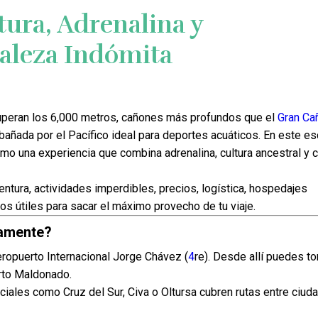
a, Adrenalina y
aleza Indómita
superan los 6,000 metros, cañones más profundos que el
Gran Ca
 bañada por el Pacífico ideal para deportes acuáticos. En este e
mo una experiencia que combina adrenalina, cultura ancestral y 
ventura, actividades imperdibles, precios, logística, hospedajes
s útiles para sacar el máximo provecho de tu viaje.
namente?
eropuerto Internacional Jorge Chávez (
4
re). Desde allí puedes t
erto Maldonado.
iales como Cruz del Sur, Civa o Oltursa cubren rutas entre ciuda