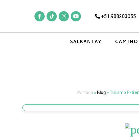
+51 988203055
SALKANTAY
CAMINO
Portada
»
Blog
»
Turismo Extre