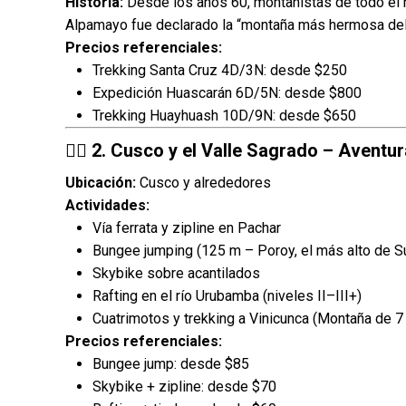
Historia:
Desde los años 60, montañistas de todo el 
Alpamayo fue declarado la “montaña más hermosa de
Precios referenciales:
Trekking Santa Cruz 4D/3N: desde $250
Expedición Huascarán 6D/5N: desde $800
Trekking Huayhuash 10D/9N: desde $650
🧗‍♀️ 2. Cusco y el Valle Sagrado – Aventu
Ubicación:
Cusco y alrededores
Actividades:
Vía ferrata y zipline en Pachar
Bungee jumping (125 m – Poroy, el más alto de 
Skybike sobre acantilados
Rafting en el río Urubamba (niveles II–III+)
Cuatrimotos y trekking a Vinicunca (Montaña de 7
Precios referenciales:
Bungee jump: desde $85
Skybike + zipline: desde $70