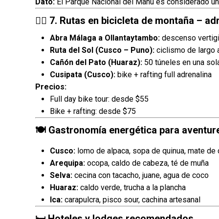
Dato:
El Parque Nacional del Manu es considerado uno
🚴‍♂️ 7. Rutas en bicicleta de montaña – a
Abra Málaga a Ollantaytambo:
descenso vertig
Ruta del Sol (Cusco – Puno):
ciclismo de largo a
Cañón del Pato (Huaraz):
50 túneles en una sola 
Cusipata (Cusco):
bike + rafting full adrenalina
Precios:
Full day bike tour: desde $55
Bike + rafting: desde $75
🍽️ Gastronomía energética para aventur
Cusco:
lomo de alpaca, sopa de quinua, mate de
Arequipa:
ocopa, caldo de cabeza, té de muña
Selva:
cecina con tacacho, juane, agua de coco
Huaraz:
caldo verde, trucha a la plancha
Ica:
carapulcra, pisco sour, cachina artesanal
🛏️ Hoteles y lodges recomendados