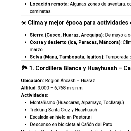
Locación remota:
Algunas zonas de aventura, c
caminatas.
☀️ Clima y mejor época para actividades
Sierra (Cusco, Huaraz, Arequipa):
De mayo a oct
Costa y desierto (Ica, Paracas, Máncora):
Clim
marzo.
Selva (Manu, Tambopata, Iquitos):
Temporada se
🏞️ 1. Cordillera Blanca y Huayhuash – C
Ubicación:
Región Áncash – Huaraz
Altitud:
3,000 – 6,768 m s.n.m.
Actividades:
Montañismo (Huascarán, Alpamayo, Tocllaraju)
Trekking Santa Cruz y Huayhuash
Escalada en hielo en Pastoruri
Descenso en bicicleta al Cañón del Pato