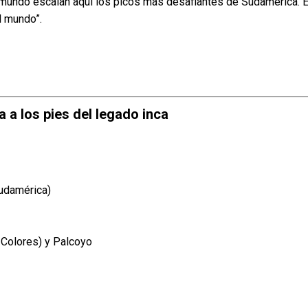
mundo escalan aquí los picos más desafiantes de Sudamérica. E
l mundo”.
ra a los pies del legado inca
Sudamérica)
 Colores) y Palcoyo