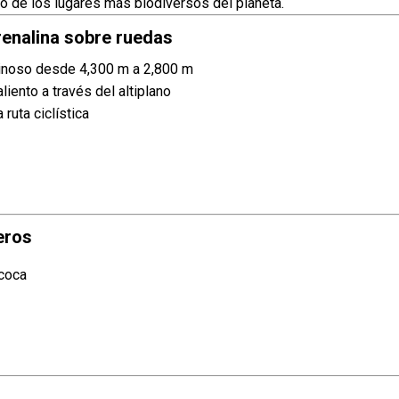
 de los lugares más biodiversos del planeta.
drenalina sobre ruedas
inoso desde 4,300 m a 2,800 m
liento a través del altiplano
ruta ciclística
eros
 coca