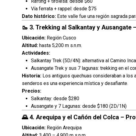
Rafting + tirolesa: desde $60
Vía ferrata + rappel: desde $75
Dato histórico:
Este valle fue una región sagrada pa
🥾 3. Trekking al Salkantay y Ausangate
Ubicación:
Región Cusco
Altitud:
hasta 5,200 m s.n.m.
Actividades:
Salkantay Trek (5D/4N): alternativa al Camino Inc
Ausangate Trek y sus 7 lagunas: trekking en el c
Historia:
Los antiguos quechuas consideraban a los a
senderos es una experiencia mística y desafiante.
Precios:
Salkantay: desde $280
Ausangate y 7 Lagunas: desde $180 (2D/1N)
🌄 4. Arequipa y el Cañón del Colca – Pr
Ubicación:
Región Arequipa
Altitud:
3,400 – 4,900 m s.n.m.