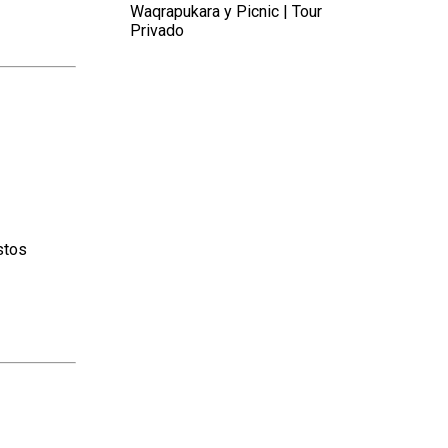
Waqrapukara y Picnic | Tour
Privado
stos