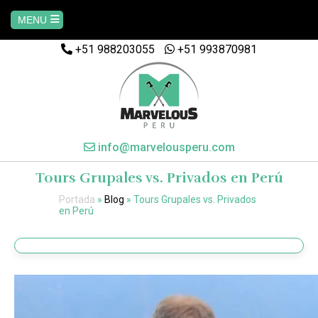
MENU
+51 988203055
+51 993870981
Home
AREQUIPA
CUSCO
info@marvelousperu.com
Tours Grupales vs. Privados en Perú
MACHUPICCHU
Portada
»
Blog
»
Tours Grupales vs. Privados
en Perú
PAQUETES
SALKANTAY
MANU