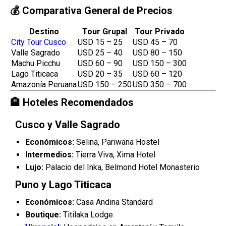
💰 Comparativa General de Precios
Destino
Tour Grupal
Tour Privado
City Tour Cusco
USD 15 – 25
USD 45 – 70
Valle Sagrado
USD 25 – 40
USD 80 – 150
Machu Picchu
USD 60 – 90
USD 150 – 300
Lago Titicaca
USD 20 – 35
USD 60 – 120
Amazonía Peruana
USD 150 – 250
USD 350 – 700
🏨 Hoteles Recomendados
Cusco y Valle Sagrado
Económicos:
Selina, Pariwana Hostel
Intermedios:
Tierra Viva, Xima Hotel
Lujo:
Palacio del Inka, Belmond Hotel Monasterio
Puno y Lago Titicaca
Económicos:
Casa Andina Standard
Boutique:
Titilaka Lodge