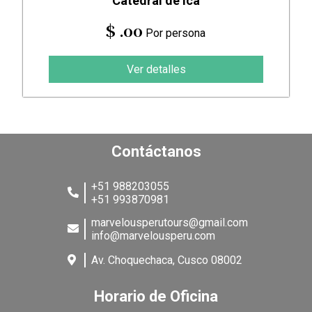
Catedral de Ica
$ .00
Por persona
Ver detalles
Contáctanos
+51 988203055
+51 993870981
marvelousperutours@gmail.com
info@marvelousperu.com
Av. Choquechaca, Cusco 08002
Horario de Oficina