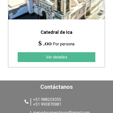
Catedral de Ica
$ .00
Por persona
Ver detalles
Contáctanos
+51 988203055
+51 993870981
marvelousperutours@gmail.com