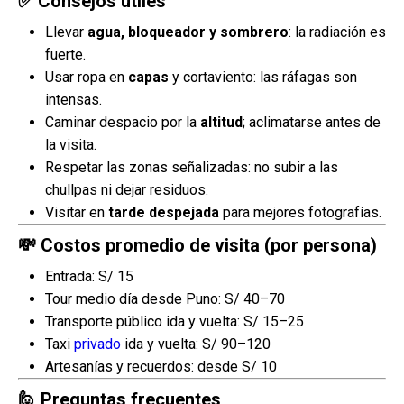
✅ Consejos útiles
Llevar
agua, bloqueador y sombrero
: la radiación es
fuerte.
Usar ropa en
capas
y cortaviento: las ráfagas son
intensas.
Caminar despacio por la
altitud
; aclimatarse antes de
la visita.
Respetar las zonas señalizadas: no subir a las
chullpas ni dejar residuos.
Visitar en
tarde despejada
para mejores fotografías.
💸 Costos promedio de visita (por persona)
Entrada: S/ 15
Tour medio día desde Puno: S/ 40–70
Transporte público ida y vuelta: S/ 15–25
Taxi
privado
ida y vuelta: S/ 90–120
Artesanías y recuerdos: desde S/ 10
🙋 Preguntas frecuentes