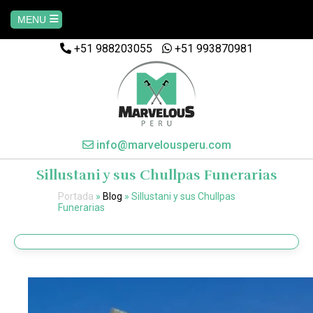
MENU
+51 988203055
+51 993870981
Home
AREQUIPA
CUSCO
info@marvelousperu.com
Sillustani y sus Chullpas Funerarias
MACHUPICCHU
Portada
»
Blog
»
Sillustani y sus Chullpas
Funerarias
PAQUETES
SALKANTAY
MANU