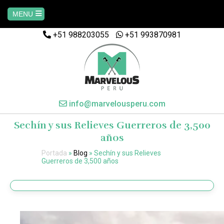
MENU
+51 988203055
+51 993870981
Home
AREQUIPA
CUSCO
info@marvelousperu.com
Sechín y sus Relieves Guerreros de 3,500
MACHUPICCHU
años
Portada
»
Blog
»
Sechín y sus Relieves
PAQUETES
Guerreros de 3,500 años
SALKANTAY
MANU