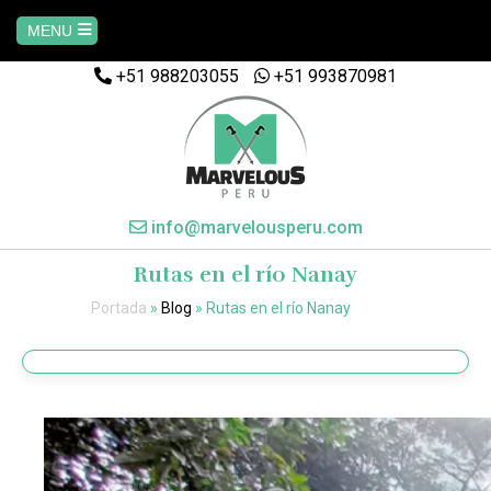
MENU
+51 988203055
+51 993870981
Home
AREQUIPA
CUSCO
info@marvelousperu.com
Rutas en el río Nanay
MACHUPICCHU
Portada
»
Blog
»
Rutas en el río Nanay
PAQUETES
SALKANTAY
MANU