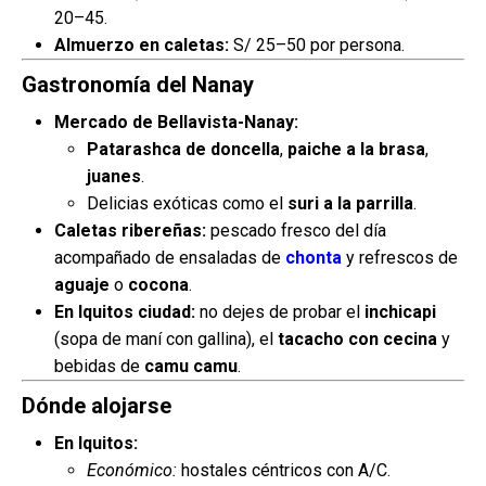
20–45.
Almuerzo en caletas:
S/ 25–50 por persona.
Gastronomía del Nanay
Mercado de Bellavista-Nanay:
Patarashca de doncella
,
paiche a la brasa
,
juanes
.
Delicias exóticas como el
suri a la parrilla
.
Caletas ribereñas:
pescado fresco del día
acompañado de ensaladas de
chonta
y refrescos de
aguaje
o
cocona
.
En Iquitos ciudad:
no dejes de probar el
inchicapi
(sopa de maní con gallina), el
tacacho con cecina
y
bebidas de
camu camu
.
Dónde alojarse
En Iquitos:
Económico:
hostales céntricos con A/C.