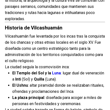
la historia, la arqueología y la cultura viva se combinan con
paisajes serranos, comunidades que mantienen sus
tradiciones y rutas hacia lagunas e intihuatanas poco
exploradas.
Historia de Vilcashuamán
Vilcashuamán fue levantada por los incas tras la conquista
de los chancas y otras etnias locales en el siglo XV. Fue
diseñada como un centro estratégico tanto para la
administración de los territorios conquistados como para
el culto religioso.
La ciudad seguía la cosmovisión inca:
El Templo del Sol y la
Luna
: lugar dual de veneración
a
Inti
(Sol) y
Quilla
(Luna).
El Ushnu
: altar piramidal donde se realizaban rituales,
ofrendas y proclamaciones del Inca.
La plaza principal
: diseñada para acoger a miles de
personas en festividades y ceremonias.
La ciudad estaba trazada en forma de halcón, símbolo de