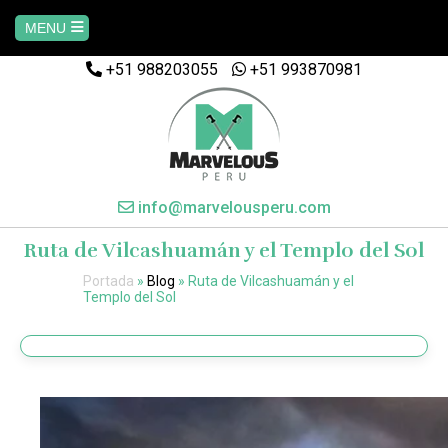
MENU
+51 988203055
+51 993870981
Home
AREQUIPA
CUSCO
info@marvelousperu.com
Ruta de Vilcashuamán y el Templo del Sol
MACHUPICCHU
Portada
»
Blog
»
Ruta de Vilcashuamán y el
Templo del Sol
PAQUETES
SALKANTAY
MANU