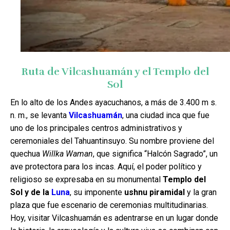
Ruta de Vilcashuamán y el Templo del
Sol
En lo alto de los Andes ayacuchanos, a más de 3.400 m s.
n. m., se levanta
Vilcashuamán
, una ciudad inca que fue
uno de los principales centros administrativos y
ceremoniales del Tahuantinsuyo. Su nombre proviene del
quechua
Willka Waman
, que significa “Halcón Sagrado”, un
ave protectora para los incas. Aquí, el poder político y
religioso se expresaba en su monumental
Templo del
Sol y de la
Luna
, su imponente
ushnu piramidal
y la gran
plaza que fue escenario de ceremonias multitudinarias.
Hoy, visitar Vilcashuamán es adentrarse en un lugar donde