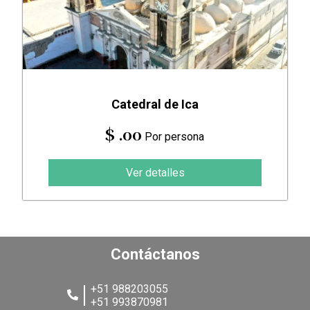
Catedral de Ica
$ .00
Por persona
Ver detalles
Contáctanos
+51 988203055
+51 993870981