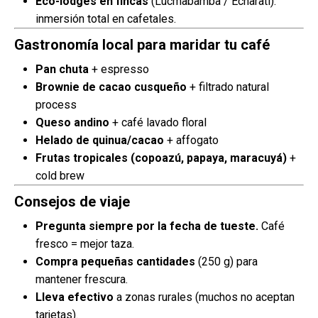
Eco-lodges en fincas
(Lucmabamba / Echarati):
inmersión total en cafetales.
Gastronomía local para maridar tu café
Pan chuta
+ espresso
Brownie de cacao cusqueño
+ filtrado natural
process
Queso andino
+ café lavado floral
Helado de quinua/cacao
+ affogato
Frutas tropicales (copoazú, papaya, maracuyá)
+
cold brew
Consejos de viaje
Pregunta siempre por la fecha de tueste.
Café
fresco = mejor taza.
Compra pequeñas cantidades
(250 g) para
mantener frescura.
Lleva efectivo
a zonas rurales (muchos no aceptan
tarjetas).