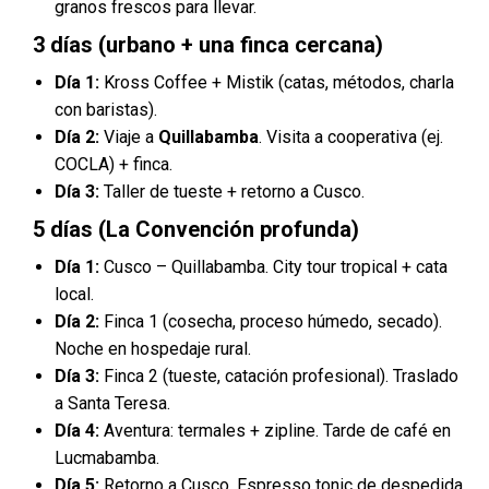
granos frescos para llevar.
3 días (urbano + una finca cercana)
Día 1:
Kross Coffee + Mistik (catas, métodos, charla
con baristas).
Día 2:
Viaje a
Quillabamba
. Visita a cooperativa (ej.
COCLA) + finca.
Día 3:
Taller de tueste + retorno a Cusco.
5 días (La Convención profunda)
Día 1:
Cusco – Quillabamba. City tour tropical + cata
local.
Día 2:
Finca 1 (cosecha, proceso húmedo, secado).
Noche en hospedaje rural.
Día 3:
Finca 2 (tueste, catación profesional). Traslado
a Santa Teresa.
Día 4:
Aventura: termales + zipline. Tarde de café en
Lucmabamba.
Día 5:
Retorno a Cusco. Espresso tonic de despedida