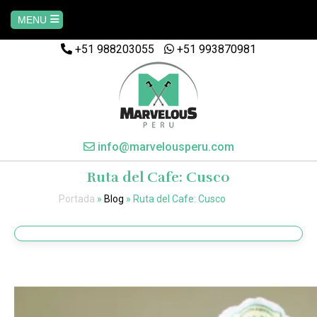
MENU
+51 988203055
+51 993870981
Home
AREQUIPA
CUSCO
info@marvelousperu.com
Ruta del Cafe: Cusco
MACHUPICCHU
Portada
»
Blog
»
Ruta del Cafe: Cusco
PAQUETES
SALKANTAY
MANU