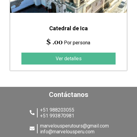
Catedral de Ica
$ .00
Por persona
Ver detalles
Contáctanos
+51 988203055
+51 993870981
marvelousperutours@gmail.com
info@marvelousperu.com