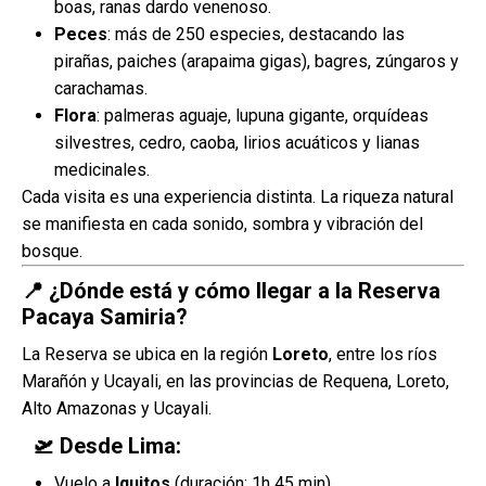
boas, ranas dardo venenoso.
Peces
: más de 250 especies, destacando las
pirañas, paiches (arapaima gigas), bagres, zúngaros y
carachamas.
Flora
: palmeras aguaje, lupuna gigante, orquídeas
silvestres, cedro, caoba, lirios acuáticos y lianas
medicinales.
Cada visita es una experiencia distinta. La riqueza natural
se manifiesta en cada sonido, sombra y vibración del
bosque.
📍 ¿Dónde está y cómo llegar a la Reserva
Pacaya Samiria?
La Reserva se ubica en la región
Loreto
, entre los ríos
Marañón y Ucayali, en las provincias de Requena, Loreto,
Alto Amazonas y Ucayali.
🛫 Desde Lima:
Vuelo a
Iquitos
(duración: 1h 45 min).