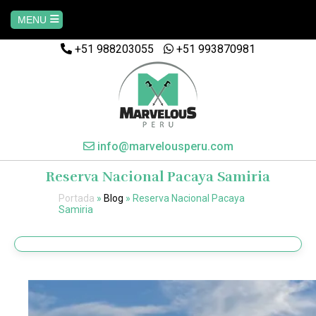
MENU
+51 988203055
+51 993870981
Home
AREQUIPA
CUSCO
info@marvelousperu.com
Reserva Nacional Pacaya Samiria
MACHUPICCHU
Portada
»
Blog
»
Reserva Nacional Pacaya
Samiria
PAQUETES
SALKANTAY
MANU