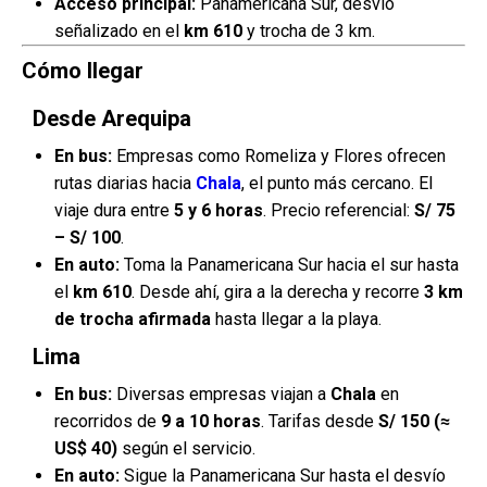
Acceso principal:
Panamericana Sur, desvío
señalizado en el
km 610
y trocha de 3 km.
Cómo llegar
Desde Arequipa
En bus:
Empresas como Romeliza y Flores ofrecen
rutas diarias hacia
Chala
, el punto más cercano. El
viaje dura entre
5 y 6 horas
. Precio referencial:
S/ 75
– S/ 100
.
En auto:
Toma la Panamericana Sur hacia el sur hasta
el
km 610
. Desde ahí, gira a la derecha y recorre
3 km
de trocha afirmada
hasta llegar a la playa.
Lima
En bus:
Diversas empresas viajan a
Chala
en
recorridos de
9 a 10 horas
. Tarifas desde
S/ 150 (≈
US$ 40)
según el servicio.
En auto:
Sigue la Panamericana Sur hasta el desvío