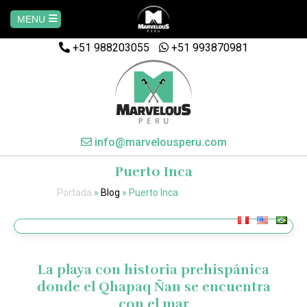
MENU
+51 988203055
Home
+51 993870981
AREQUIPA
CUSCO
info@marvelousperu.com
Puerto Inca
MACHUPICCHU
Portada
»
Blog
»
Puerto Inca
PAQUETES
SALKANTAY
La playa con historia prehispánica
donde el Qhapaq Ñan se encuentra
MANU
con el mar