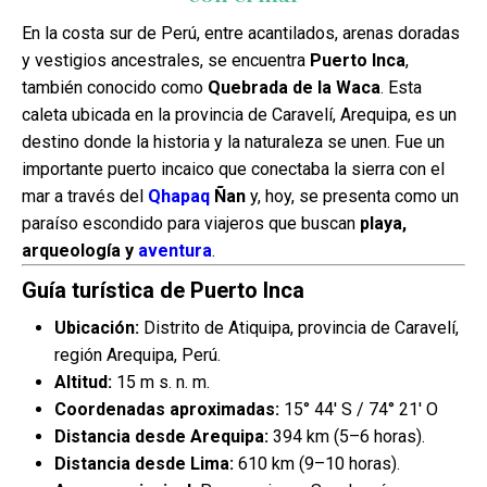
En la costa sur de Perú, entre acantilados, arenas doradas
Blog
y vestigios ancestrales, se encuentra
Puerto Inca
,
también conocido como
Quebrada de la Waca
. Esta
caleta ubicada en la provincia de Caravelí, Arequipa, es un
Contactanos
destino donde la historia y la naturaleza se unen. Fue un
importante puerto incaico que conectaba la sierra con el
mar a través del
Qhapaq
Ñan
y, hoy, se presenta como un
paraíso escondido para viajeros que buscan
playa,
arqueología y
aventura
.
Guía turística de Puerto Inca
Ubicación:
Distrito de Atiquipa, provincia de Caravelí,
región Arequipa, Perú.
Altitud:
15 m s. n. m.
Coordenadas aproximadas:
15° 44′ S / 74° 21′ O
Distancia desde Arequipa:
394 km (5–6 horas).
Distancia desde Lima:
610 km (9–10 horas).