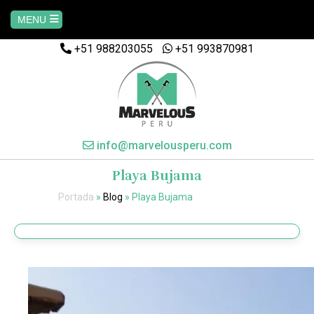
MENU
+51 988203055
+51 993870981
Home
AREQUIPA
CUSCO
info@marvelousperu.com
Playa Bujama
MACHUPICCHU
Portada
»
Blog
»
Playa Bujama
PAQUETES
SALKANTAY
MANU