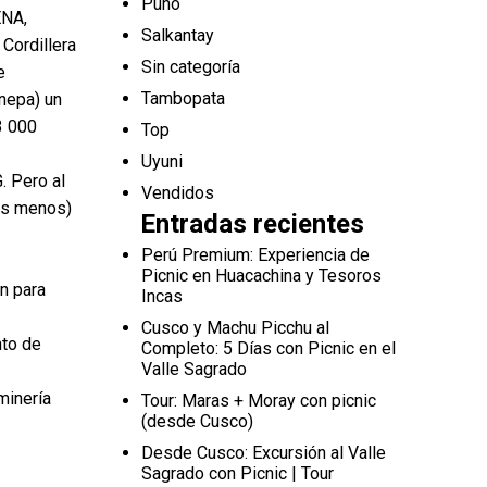
Puno
ENA,
Salkantay
 Cordillera
Sin categoría
e
Tambopata
nepa) un
3 000
Top
Uyuni
 Pero al
Vendidos
eas menos)
Entradas recientes
Perú Premium: Experiencia de
Picnic en Huacachina y Tesoros
n para
Incas
Cusco y Machu Picchu al
nto de
Completo: 5 Días con Picnic en el
Valle Sagrado
minería
Tour: Maras + Moray con picnic
(desde Cusco)
Desde Cusco: Excursión al Valle
Sagrado con Picnic | Tour