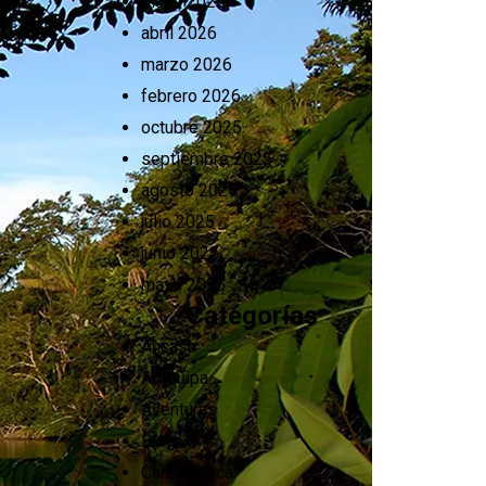
mayo 2026
abril 2026
marzo 2026
febrero 2026
octubre 2025
septiembre 2025
agosto 2025
julio 2025
junio 2025
mayo 2025
Categorías
Ancash
Arequipa
Aventuras
Blog
Camino Inca