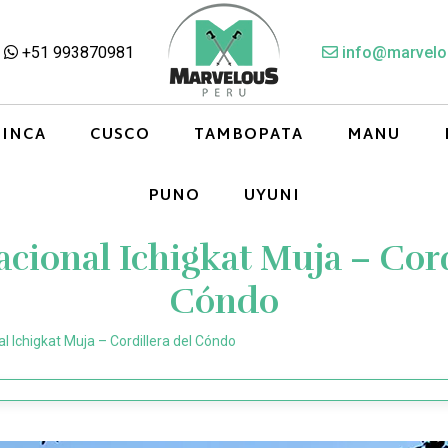
+51 993870981
info@marvelo
 INCA
CUSCO
TAMBOPATA
MANU
PUNO
UYUNI
cional Ichigkat Muja – Cord
Cóndo
l Ichigkat Muja – Cordillera del Cóndo