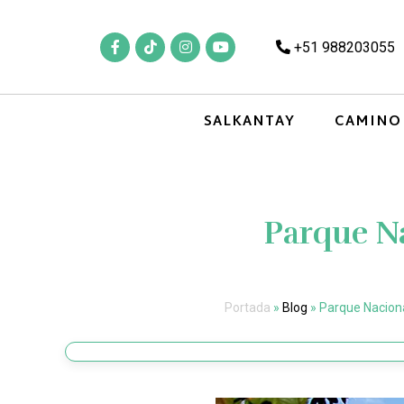
+51 988203055
SALKANTAY
CAMINO
Parque Na
Portada
»
Blog
»
Parque Naciona