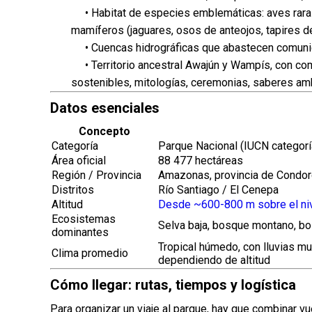
• Habitat de especies emblemáticas: aves raras (
mamíferos (jaguares, osos de anteojos, tapires de
• Cuencas hidrográficas que abastecen comunidad
• Territorio ancestral Awajún y Wampís, con com
sostenibles, mitologías, ceremonias, saberes amb
Datos esenciales
Concepto
Categoría
Parque Nacional (IUCN categoría
Área oficial
88 477 hectáreas
Región / Provincia
Amazonas, provincia de Condor
Distritos
Río Santiago / El Cenepa
Altitud
Desde ~600-800 m sobre el niv
Ecosistemas
Selva baja, bosque montano, bo
dominantes
Tropical húmedo, con lluvias 
Clima promedio
dependiendo de altitud
Cómo llegar: rutas, tiempos y logística
Para organizar un viaje al parque, hay que combinar vue