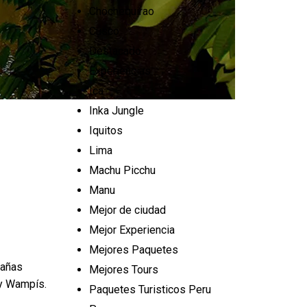
Chochequirao
Cusco
Destacado
Experiencias
Ica
Inka Jungle
Iquitos
Lima
Machu Picchu
Manu
Mejor de ciudad
Mejor Experiencia
Mejores Paquetes
tañas
Mejores Tours
 y Wampís.
Paquetes Turisticos Peru