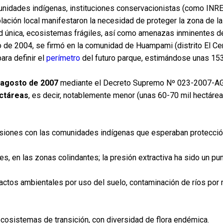
unidades indígenas, instituciones conservacionistas (como INR
lación local manifestaron la necesidad de proteger la zona de la
ad única, ecosistemas frágiles, así como amenazas inminentes d
o de 2004, se firmó en la comunidad de Huampami (distrito El Ce
ara definir el
perímetro
del futuro parque, estimándose unas 15
 agosto de 2007
mediante el Decreto Supremo Nº 023-2007-AG.
ectáreas
, es decir, notablemente menor (unas 60-70 mil hectár
siones con las comunidades indígenas que esperaban protecció
, en las zonas colindantes; la presión extractiva ha sido un pu
ctos ambientales por uso del suelo, contaminación de ríos por 
istemas de transición, con diversidad de flora endémica.