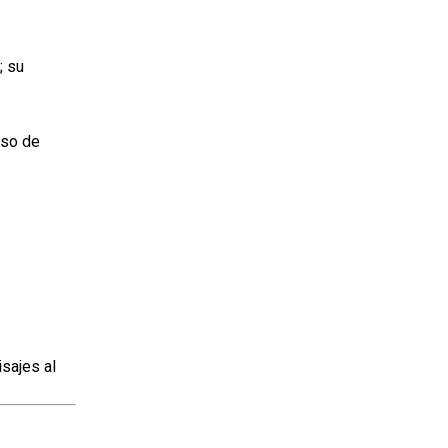
; su
oso de
sajes al