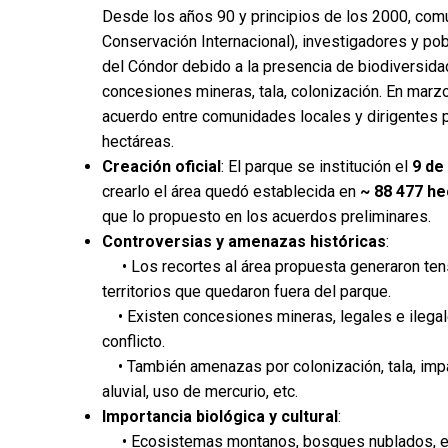
Desde los años 90 y principios de los 2000, com
Conservación Internacional), investigadores y pob
del Cóndor debido a la presencia de biodiversid
concesiones mineras, tala, colonización. En marz
acuerdo entre comunidades locales y dirigentes p
hectáreas.
Creación oficial
: El parque se institución el
9 de
crearlo el área quedó establecida en
~ 88 477 h
que lo propuesto en los acuerdos preliminares.
Controversias y amenazas históricas
:
• Los recortes al área propuesta generaron ten
territorios que quedaron fuera del parque.
• Existen concesiones mineras, legales e ilegales
conflicto.
• También amenazas por colonización, tala, impa
aluvial, uso de mercurio, etc.
Importancia biológica y cultural
:
• Ecosistemas montanos, bosques nublados, ecos