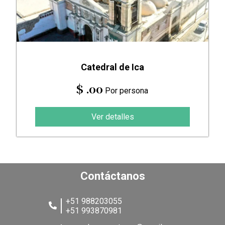
Catedral de Ica
$ .00
Por persona
Ver detalles
Contáctanos
+51 988203055
+51 993870981