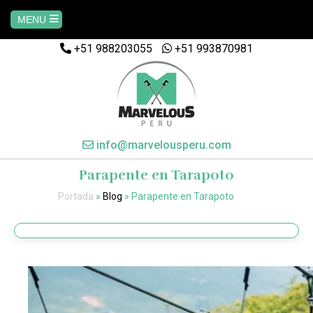
MENU
+51 988203055
+51 993870981
Home
AREQUIPA
CUSCO
info@marvelousperu.com
Parapente en Tarapoto
MACHUPICCHU
Portada
»
Blog
»
Parapente en Tarapoto
PAQUETES
SALKANTAY
MANU