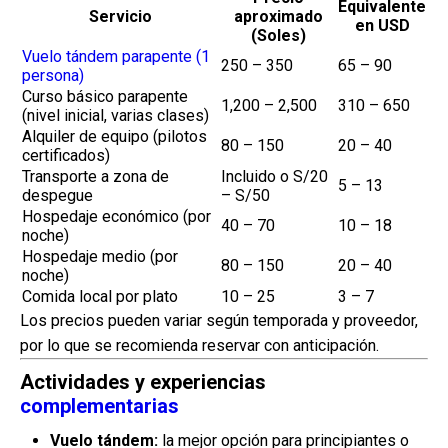
Equivalente
Servicio
aproximado
en USD
(Soles)
Vuelo tándem parapente (1
250 – 350
65 – 90
persona)
Curso básico parapente
1,200 – 2,500
310 – 650
(nivel inicial, varias clases)
Alquiler de equipo (pilotos
80 – 150
20 – 40
certificados)
Transporte a zona de
Incluido o S/20
5 – 13
despegue
– S/50
Hospedaje económico (por
40 – 70
10 – 18
noche)
Hospedaje medio (por
80 – 150
20 – 40
noche)
Comida local por plato
10 – 25
3 – 7
Los precios pueden variar según temporada y proveedor,
por lo que se recomienda reservar con anticipación.
Actividades y experiencias
complementarias
Vuelo tándem:
la mejor opción para principiantes o