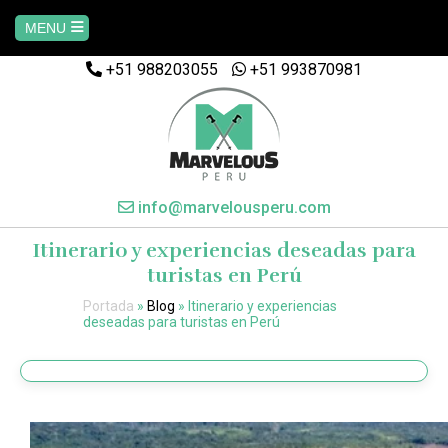
MENU
+51 988203055
+51 993870981
Home
AREQUIPA
CUSCO
info@marvelousperu.com
Itinerario y experiencias deseadas para
MACHUPICCHU
turistas en Perú
Portada
»
Blog
»
Itinerario y experiencias
PAQUETES
deseadas para turistas en Perú
SALKANTAY
MANU