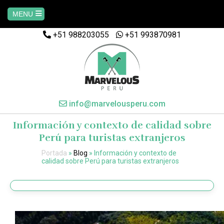
MENU
+51 988203055
+51 993870981
Home
AREQUIPA
CUSCO
info@marvelousperu.com
Información y contexto de calidad sobre
MACHUPICCHU
Perú para turistas extranjeros
Portada
»
Blog
»
Información y contexto de
PAQUETES
calidad sobre Perú para turistas extranjeros
SALKANTAY
MANU