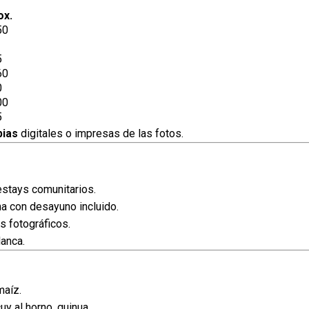
ox.
50
5
60
0
00
5
pias
digitales o impresas de las fotos.
stays comunitarios.
na con desayuno incluido.
 fotográficos.
lanca.
maíz.
uy al horno, quinua.