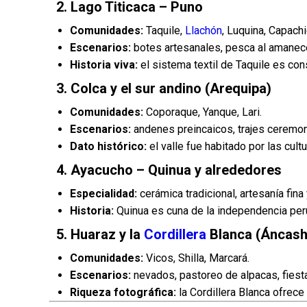
2.
Lago Titicaca – Puno
Comunidades:
Taquile,
Llachón
, Luquina, Capachi
Escenarios:
botes artesanales, pesca al amanece
Historia viva:
el sistema textil de Taquile es co
3.
Colca y el sur andino (Arequipa)
Comunidades:
Coporaque, Yanque, Lari.
Escenarios:
andenes preincaicos, trajes ceremoni
Dato histórico:
el valle fue habitado por las cu
4.
Ayacucho – Quinua y alrededores
Especialidad:
cerámica tradicional, artesanía fina
Historia:
Quinua es cuna de la independencia peru
5.
Huaraz y la
Cordillera
Blanca (Áncash
Comunidades:
Vicos, Shilla, Marcará.
Escenarios:
nevados, pastoreo de alpacas, fiest
Riqueza fotográfica:
la Cordillera Blanca ofrec