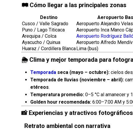
🛤 Cómo llegar a las principales zonas
Destino
Aeropuerto Ba
Cusco / Valle Sagrado
Aeropuerto Alejandro Vela
Puno / Lago Titicaca
Aeropuerto Inca Manco Cáp
Arequipa / Colca
Aeropuerto Rodríguez Ball
Ayacucho / Quinua
Aeropuerto Alfredo Mendívi
Huaraz / Cordillera Blanca
Lima (bus)
🌦 Clima y mejor temporada para fotogra
Temporada
seca (mayo – octubre):
cielos des
Temporada de lluvias (noviembre – abril):
camp
etéreos
.
Temperatura promedio:
0–5 °C al amanecer y 1
Golden hour recomendada:
6:00–7:00 AM y 5:
📸 Experiencias y atractivos fotográficos
Retrato ambiental con narrativa