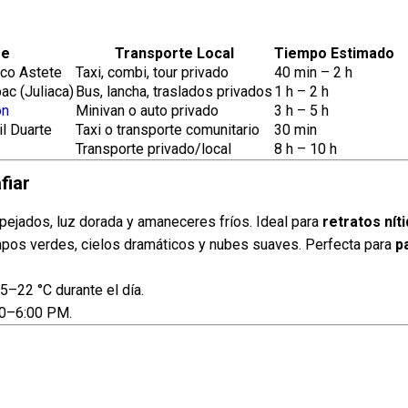
se
Transporte Local
Tiempo Estimado
sco Astete
Taxi, combi, tour privado
40 min – 2 h
ac (Juliaca)
Bus, lancha, traslados privados
1 h – 2 h
ón
Minivan o auto privado
3 h – 5 h
l Duarte
Taxi o transporte comunitario
30 min
Transporte privado/local
8 h – 10 h
fiar
pejados, luz dorada y amaneceres fríos. Ideal para
retratos nít
os verdes, cielos dramáticos y nubes suaves. Perfecta para
p
5–22 °C durante el día.
00–6:00 PM.