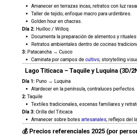
Amanecer en terrazas incas, retratos con luz rasa
Taller de tejido; enfoque macro para urdimbres.
Golden hour en chacras.
Día 2:
Huilloc / Willoq
Documenta la preparación de alimentos y rituales 
Retratos ambientales dentro de cocinas tradicion
3:
Patacancha → Cusco
Caminata por campos de
cultivo
; storytelling vis
Lago Titicaca – Taquile y Luquina (3D/2
Día 1:
Puno → Luquina
Atardecer en la península, contraluces perfectos.
2:
Taquile
Textiles tradicionales, escenas familiares y retra
Día 3:
Orilla del Titicaca
Amanecer sobre botes
artesanales
, reflejos del l
💰 Precios referenciales 2025 (por perso