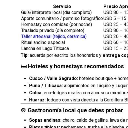
Servicio
Precio Apr
Guía/intérprete local (día completo)
USD 80 – 1
Aporte comunitario / permiso fotográfico
USD 5 – 15
Homestay con comidas (por noche)
USD 25 – 4
Traslado privado (día completo)
USD 80 – 1
Taller artesanal (tejido, cerámica)
USD 20 – 4
Ritual andino especial
USD 60 – 1
Lancha en Lago Titicaca
USD 15 – 2
Tip:
acuerda por escrito los honorarios y
entrega co
🛏 Hoteles y homestays recomendados
Cusco / Valle Sagrado:
hoteles boutique + home
Puno / Titicaca:
alojamientos en Taquile y Luqui
Colca:
eco-lodges rurales con acceso a miradores
Huaraz:
lodges con vista directa a la Cordillera B
🍲 Gastronomía local que debes probar
Sopas andinas:
chairo, caldo de gallina, lawa de 
Platos típicos:
pachamanca, trucha a la plancha, c