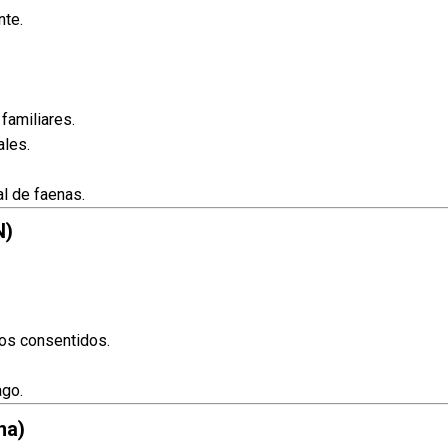
nte.
familiares.
ales.
ual de faenas.
N)
tos consentidos.
ago.
na)