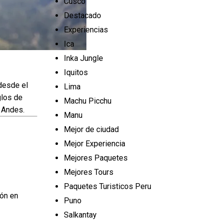
Cusco
Destacado
Experiencias
Ica
Inka Jungle
Iquitos
desde el
Lima
glos de
Machu Picchu
 Andes.
Manu
Mejor de ciudad
Mejor Experiencia
Mejores Paquetes
Mejores Tours
Paquetes Turisticos Peru
ión en
Puno
Salkantay