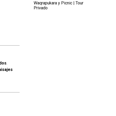
Waqrapukara y Picnic | Tour
Privado
idos
.
aisajes