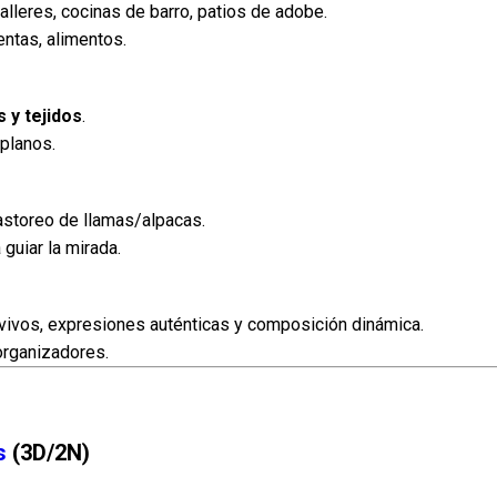
 talleres, cocinas de barro, patios de adobe.
entas, alimentos.
 y tejidos
.
planos.
astoreo de llamas/alpacas.
 guiar la mirada.
vivos, expresiones auténticas y composición dinámica.
organizadores.
s
(3D/2N)