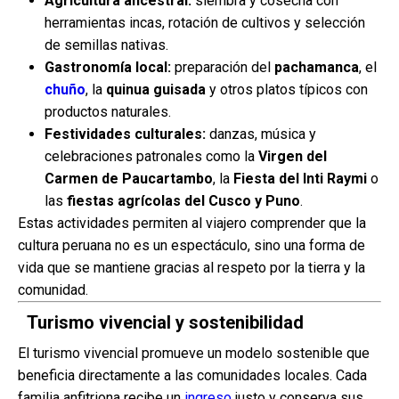
Agricultura ancestral:
siembra y cosecha con
herramientas incas, rotación de cultivos y selección
de semillas nativas.
Gastronomía local:
preparación del
pachamanca
, el
chuño
, la
quinua guisada
y otros platos típicos con
productos naturales.
Festividades culturales:
danzas, música y
celebraciones patronales como la
Virgen del
Carmen de Paucartambo
, la
Fiesta del Inti Raymi
o
las
fiestas agrícolas del Cusco y Puno
.
Estas actividades permiten al viajero comprender que la
cultura peruana no es un espectáculo, sino una forma de
vida que se mantiene gracias al respeto por la tierra y la
comunidad.
Turismo vivencial y sostenibilidad
El turismo vivencial promueve un modelo sostenible que
beneficia directamente a las comunidades locales. Cada
familia anfitriona recibe un
ingreso
justo y conserva sus