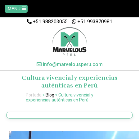
MENU
+51 988203055
+51 993870981
Home
AREQUIPA
CUSCO
info@marvelousperu.com
Cultura vivencial y experiencias
MACHUPICCHU
auténticas en Perú
Portada
»
Blog
»
Cultura vivencial y
PAQUETES
experiencias auténticas en Perú
SALKANTAY
MANU