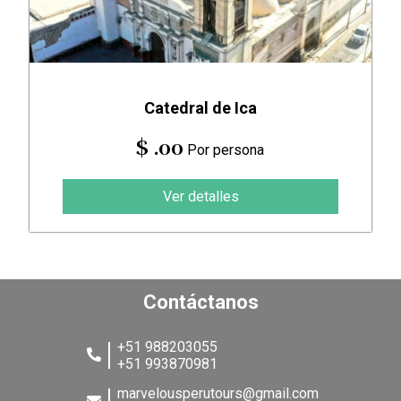
Catedral de Ica
$ .00
Por persona
Ver detalles
Contáctanos
+51 988203055
+51 993870981
marvelousperutours@gmail.com