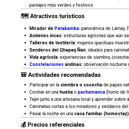
paisajes más verdes y festivos.
🗺️ Atractivos turísticos
Mirador de
Patabamba
:
panorámica de Lamay, P
Andenes incas:
estructuras agrícolas que aún se 
Talleres de textilería:
mujeres quechuas muestran 
Senderos del Qhapaq Ñan:
ideales para caminat
Vida agrícola:
experiencias de siembra, cosecha 
Constelaciones
andinas:
observación nocturna d
🎒 Actividades recomendadas
Participar en la
siembra o cosecha
de papas nat
Cocinar en una
huatia
o
pachamanca
(horno de ti
Tejer junto a una artesana local y aprender sobre
Caminatas cortas a los miradores y senderos del
Pasar la noche en una
casa familiar (homestay)
💰 Precios referenciales