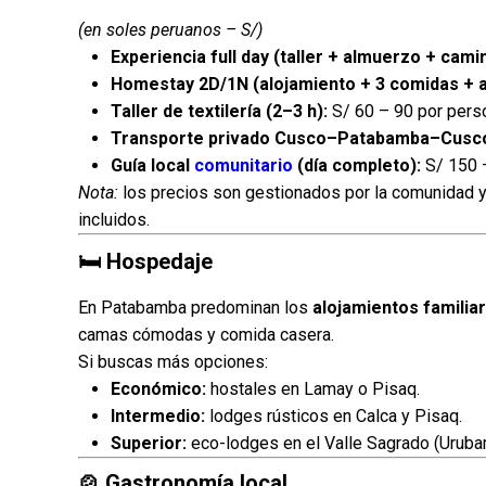
(en soles peruanos – S/)
Experiencia full day (taller + almuerzo + cami
Homestay 2D/1N (alojamiento + 3 comidas + a
Taller de textilería (2–3 h):
S/ 60 – 90 por pers
Transporte privado Cusco–Patabamba–Cusco (
Guía local
comunitario
(día completo):
S/ 150 –
Nota:
los precios son gestionados por la comunidad y
incluidos.
🛏️ Hospedaje
En Patabamba predominan los
alojamientos familia
camas cómodas y comida casera.
Si buscas más opciones:
Económico:
hostales en Lamay o Pisaq.
Intermedio:
lodges rústicos en Calca y Pisaq.
Superior:
eco-lodges en el Valle Sagrado (Uruba
🍲 Gastronomía local