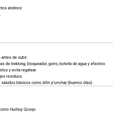
ctos andinos:
.
antes de subir.
s de trekking, bloqueador, gorro, botella de agua y efectivo.
tos y evita regatear.
jes residuos.
e saludos básicos como
Allin p’unchay
(buenos días).
s como Huchuy Qosqo.