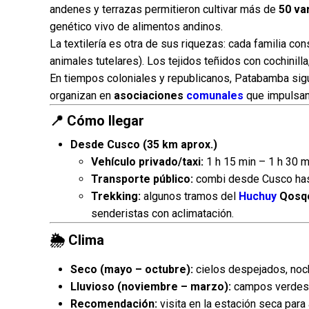
andenes y terrazas permitieron cultivar más de
50 va
genético vivo de alimentos andinos.
La textilería es otra de sus riquezas: cada familia c
animales tutelares). Los tejidos teñidos con cochinill
En tiempos coloniales y republicanos, Patabamba sigu
organizan en
asociaciones
comunales
que impulsan 
📍 Cómo llegar
Desde Cusco (35 km aprox.)
Vehículo privado/taxi:
1 h 15 min – 1 h 30 m
Transporte público:
combi desde Cusco hast
Trekking:
algunos tramos del
Huchuy
Qosqo
senderistas con aclimatación.
🌦️ Clima
Seco (mayo – octubre):
cielos despejados, noche
Lluvioso (noviembre – marzo):
campos verdes, f
Recomendación:
visita en la estación seca para 