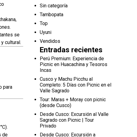
co
Sin categoría
Tambopata
chakana,
Top
iones.
Uyuni
tantes se
Vendidos
 cultural.
Entradas recientes
Perú Premium: Experiencia de
Picnic en Huacachina y Tesoros
Incas
Cusco y Machu Picchu al
Completo: 5 Días con Picnic en el
o para
Valle Sagrado
Tour: Maras + Moray con picnic
(desde Cusco)
Desde Cusco: Excursión al Valle
Sagrado con Picnic | Tour
Privado
°C).
s de
Desde Cusco: Excursión a