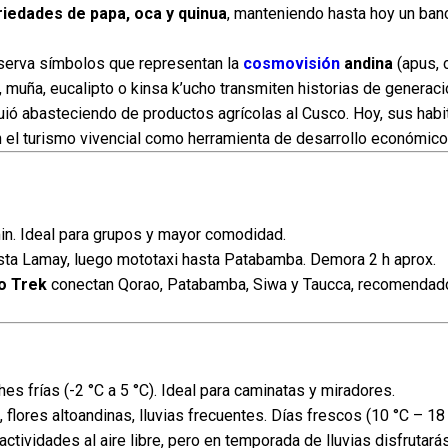
riedades de papa, oca y quinua
, manteniendo hasta hoy un ban
onserva símbolos que representan la
cosmovisión
andina
(apus, 
a, muña, eucalipto o kinsa k’ucho transmiten historias de generac
ió abasteciendo de productos agrícolas al Cusco. Hoy, sus habi
el turismo vivencial como herramienta de desarrollo económico y
in. Ideal para grupos y mayor comodidad.
a Lamay, luego mototaxi hasta Patabamba. Demora 2 h aprox.
 Trek
conectan Qorao, Patabamba, Siwa y Taucca, recomendad
s frías (-2 °C a 5 °C). Ideal para caminatas y miradores.
lores altoandinas, lluvias frecuentes. Días frescos (10 °C – 18 
actividades al aire libre, pero en temporada de lluvias disfrutará