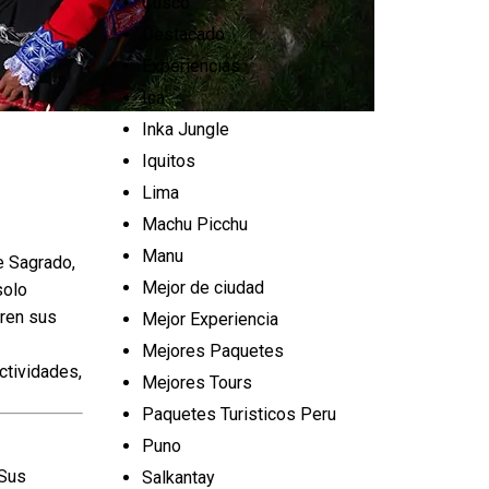
Cusco
Destacado
Experiencias
Ica
Inka Jungle
Iquitos
Lima
Machu Picchu
Manu
e Sagrado,
Mejor de ciudad
solo
ren sus
Mejor Experiencia
Mejores Paquetes
actividades,
Mejores Tours
Paquetes Turisticos Peru
Puno
 Sus
Salkantay