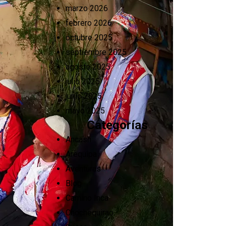
marzo 2026
febrero 2026
octubre 2025
septiembre 2025
agosto 2025
julio 2025
junio 2025
mayo 2025
Categorías
Ancash
Arequipa
Aventuras
Blog
Camino Inca
Chochequirao