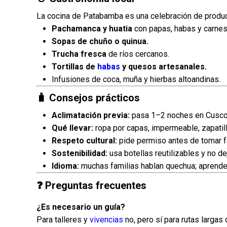
La cocina de Patabamba es una celebración de produ
Pachamanca y huatia
con papas, habas y carnes
Sopas de chuño o quinua.
Trucha fresca
de ríos cercanos.
Tortillas de
habas
y quesos artesanales.
Infusiones de coca, muña y hierbas altoandinas.
🧳 Consejos prácticos
Aclimatación previa:
pasa 1–2 noches en Cusco 
Qué llevar:
ropa por capas, impermeable, zapatilla
Respeto cultural:
pide permiso antes de tomar fo
Sostenibilidad:
usa botellas reutilizables y no de
Idioma:
muchas familias hablan quechua; aprend
❓ Preguntas frecuentes
¿Es necesario un guía?
Para talleres y
vivencias
no, pero sí para rutas larga