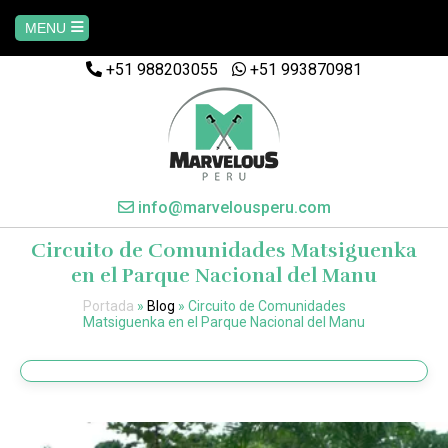
MENU
+51 988203055
+51 993870981
Home
AREQUIPA
CUSCO
info@marvelousperu.com
Circuito de Comunidades Matsiguenka
MACHUPICCHU
en el Parque Nacional del Manu
Portada
»
Blog
»
Circuito de Comunidades
PAQUETES
Matsiguenka en el Parque Nacional del Manu
SALKANTAY
MANU