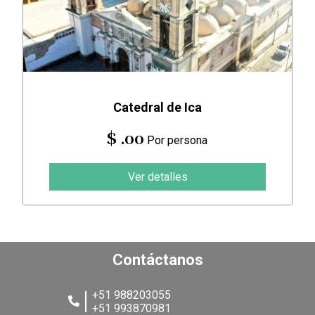
Catedral de Ica
$ .00
Por persona
Ver detalles
Contáctanos
+51 988203055
+51 993870981