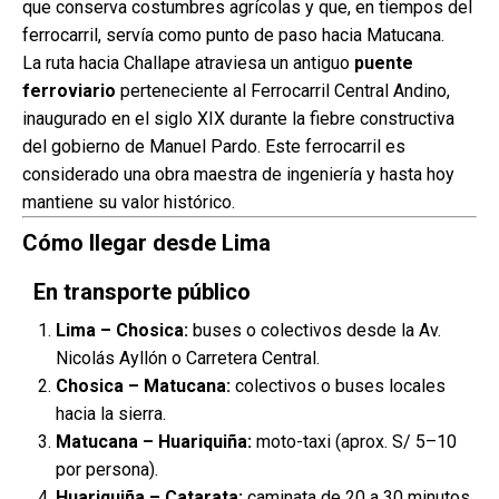
que conserva costumbres agrícolas y que, en tiempos del
ferrocarril, servía como punto de paso hacia Matucana.
La ruta hacia Challape atraviesa un antiguo
puente
ferroviario
perteneciente al Ferrocarril Central Andino,
inaugurado en el siglo XIX durante la fiebre constructiva
del gobierno de Manuel Pardo. Este ferrocarril es
considerado una obra maestra de ingeniería y hasta hoy
mantiene su valor histórico.
Cómo llegar desde Lima
En transporte público
Lima – Chosica:
buses o colectivos desde la Av.
Nicolás Ayllón o Carretera Central.
Chosica – Matucana:
colectivos o buses locales
hacia la sierra.
Matucana – Huariquiña:
moto-taxi (aprox. S/ 5–10
por persona).
Huariquiña – Catarata:
caminata de 20 a 30 minutos,