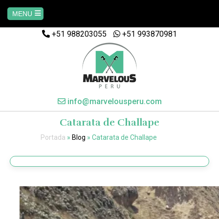
MENU
+51 988203055
+51 993870981
Home
AREQUIPA
CUSCO
info@marvelousperu.com
Catarata de Challape
MACHUPICCHU
Portada
»
Blog
»
Catarata de Challape
PAQUETES
SALKANTAY
MANU