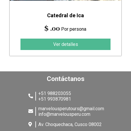
Catedral de Ica
$ .00
Por persona
Ver detalles
Contáctanos
+51 988203055
+51 993870981
marvelousperutours@gmail.com
info@marvelousperu.com
Av. Choquechaca, Cusco 08002