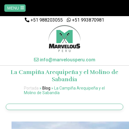
MENU
+51 988203055
+51 993870981
Home
AREQUIPA
CUSCO
info@marvelousperu.com
La Campiña Arequipeña y el Molino de
MACHUPICCHU
Sabandía
Portada
»
Blog
»
La Campiña Arequipeña y el
PAQUETES
Molino de Sabandía
SALKANTAY
MANU