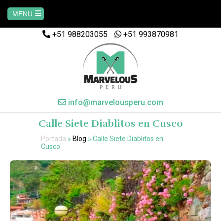
MENU
+51 988203055
+51 993870981
info@marvelousperu.com
Calle Siete Diablitos en Cusco
Portada
»
Blog
»
Calle Siete Diablitos en
Cusco