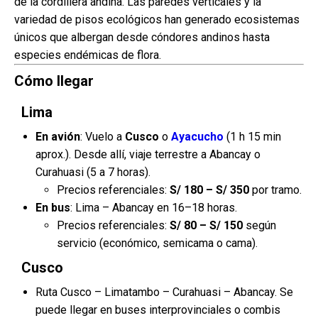
de la cordillera andina. Las paredes verticales y la
variedad de pisos ecológicos han generado ecosistemas
únicos que albergan desde cóndores andinos hasta
especies endémicas de flora.
Cómo llegar
Lima
En avión
: Vuelo a
Cusco
o
Ayacucho
(1 h 15 min
aprox.). Desde allí, viaje terrestre a Abancay o
Curahuasi (5 a 7 horas).
Precios referenciales:
S/ 180 – S/ 350
por tramo.
En bus
: Lima – Abancay en 16–18 horas.
Precios referenciales:
S/ 80 – S/ 150
según
servicio (económico, semicama o cama).
Cusco
Ruta Cusco – Limatambo – Curahuasi – Abancay. Se
puede llegar en buses interprovinciales o combis