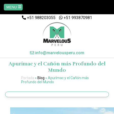
MENU
+51 988203055
+51 993870981
Home
AREQUIPA
CUSCO
info@marvelousperu.com
Apurímac y el Cañón más Profundo del
MACHUPICCHU
Mundo
Portada
»
Blog
»
Apurímac y el Cañón más
PAQUETES
Profundo del Mundo
SALKANTAY
MANU